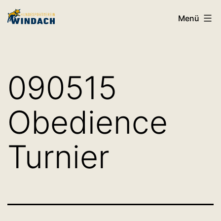
Zum
HSV
Menü
Inhalt
Windach
springen
090515
Obedience
Turnier