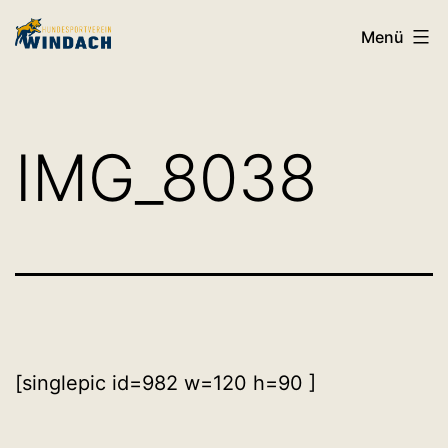
Zum
HSV
Menü
Inhalt
Windach
springen
IMG_8038
[singlepic id=982 w=120 h=90 ]